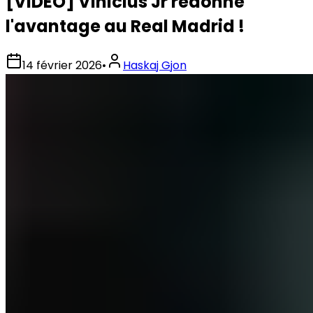
[VIDÉO] Vinicius Jr redonne
l'avantage au Real Madrid !
14 février 2026
•
Haskaj Gjon