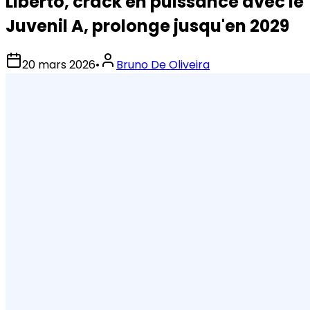
Liberto, crack en puissance avec le
Juvenil A, prolonge jusqu'en 2029
20 mars 2026
•
Bruno De Oliveira