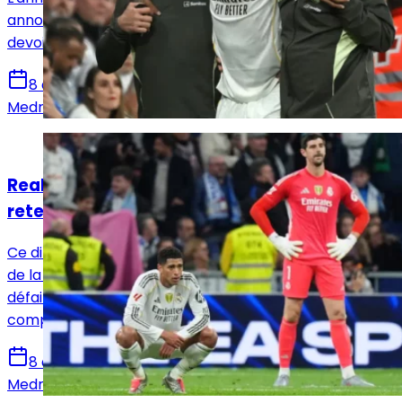
annoncé et le pire est arrivé pour le Brésilien qui va
devoir être éloigné plusieurs mois des terrains
8 décembre 2025
Medric Bouzermane
Actualités
Real Madrid - Celta (0-2) : ce qu'il faut
retenir du triste retour au Bernabéu
Ce dimanche, le Real Madrid a subi la deuxième défaite
de la saison en Liga face au Celta de Vigo (0-2). Une
défaite qui s'ajoute à une prestation honteuse et un
comportement indigne du club merengue.
8 décembre 2025
Medric Bouzermane