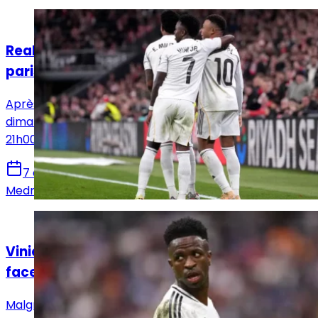
Actualités
Real Madrid - Celta : pronostics, meilleurs
paris et cotes (LaLiga)
Après un mois d'absence, le Real Madrid reçoit ce
dimanche le Celta de Vigo au Bernabéu. Coup d'envoi à
21h00.
7 décembre 2025
Medric Bouzermane
Actualités
Vinicius Junior agacé malgré la victoire
face au Celta de Vigo
Malgré une victoire face au Celta de Vigo, la nervosité