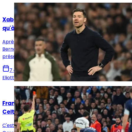
Actualités
Xabi Alonso : "Nous étions meilleurs à 10
qu'à 11"
Après la défaite des siens face au Celta de Vigo au
Bernabéu ce dimanche soir (2-0), Xabi Alonso s'est
présenté en conférence de presse.
7 décembre 2025
Eliott Lafleur
Actualités
Fran Garcia expulsé lors de Real Madrid-
Celta de Vigo
C'est une action qui était tout sauf nécessaire, Fran