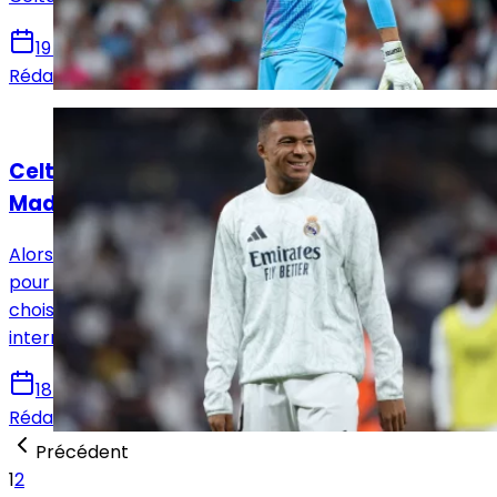
19 octobre 2024
Rédaction Le Journal du Real
Actualités
Celta - Real Madrid : la compo probable des
Madrilènes
Alors que le Real Madrid prépare son déplacement
pour jouer le Celta de Vigo, c'est le systèeme qui sera
choisi par Ancelotti qui est au centre des
interrogations.
18 octobre 2024
Rédaction Le Journal du Real
Précédent
1
2