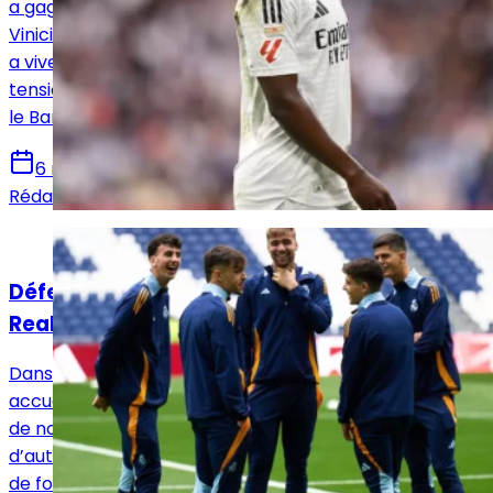
a gagné les rangs madrilènes. En première ligne,
Vinicius, frustré par le manque d’initiatives collectives,
a vivement interpellé ses coéquipiers, révélant une
tension interne à l’approche du Clasico décisif contre
le Barça.
6 mai 2025
Rédaction Le Journal du Real
Actualités
Défense en ruines, jeunesse en vitrine : le
Real Madrid n’a plus le choix face au Celta
Dans le cadre de la 34ᵉ journée de Liga, le Real Madrid
accueille le Celta Vigo dans un contexte délicat. Privé
de nombreux cadres en défense, Carlo Ancelotti n’a
d’autre choix que de faire appel aux jeunes du centre
de formation.