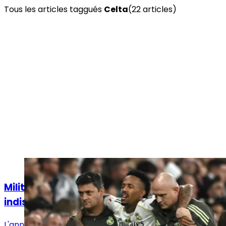
Tous les articles taggués
Celta
(
22
article
s
)
Actualités
Militão blessé : le Real Madrid confirme une
indisponibilité longue durée
L'annonce est tombée pour Eder Militao. Le pire était