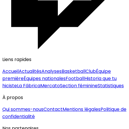
Liens rapides
Accueil
Actualités
Analyses
Basketball
Club
Équipe
première
Équipes nationales
Football
Historia que tu
hiciste
La Fábrica
Mercato
Section féminine
Statistiques
À propos
Qui sommes-nous
Contact
Mentions légales
Politique de
confidentialité
Nos partenaires