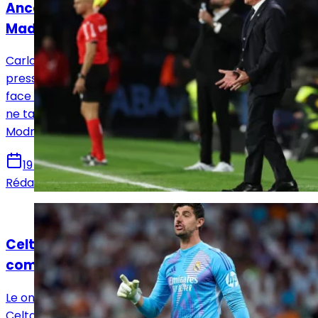
Ancelotti : "C'est une chance pour le Real
Madrid d'avoir Modrić"
Carlo Ancelotti s'est présenté en conférence de
presse après la victoire compliquée 1-2 du Real Madrid
face au Celta de Vigo à Balaídos. Le technicien italien
ne tarit pas d'éloge quant à son génie croate, Luka
Modrić.
19 octobre 2024
Rédaction Le Journal du Real
Actualités
Celta-Real Madrid : Ancelotti dévoile sa
composition officielle !
Le onze de départ du Real Madrid pour affronter le
Celta de Vigo à 21h est sorti.