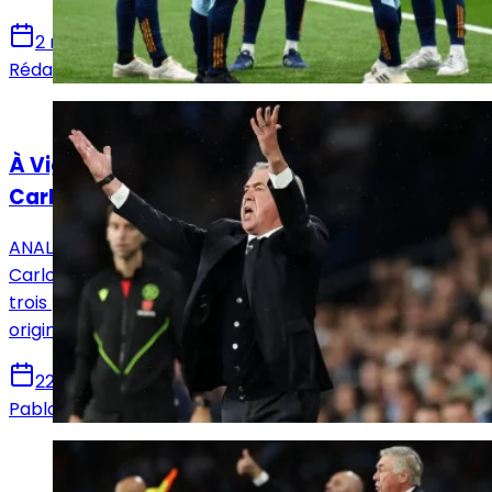
2 mai 2025
Rédaction Le Journal du Real
Actualités
À Vigo, chronique d’un raté tactique de
Carlo Ancelotti
ANALYSE - En déplacement à Vigo, la Casa Blanca et
Carlo Ancelotti ont dû batailler afin d’empocher les
trois points. Au terme d’un match disputé, les choix
originels de Carlo Ancelotti se sont révélés mauvais.
22 octobre 2024
Pablo GALLEGO
Actualités