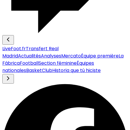
LiveFoot.fr
Transfert Real
Madrid
Actualités
Analyses
Mercato
Équipe première
La
Fábrica
Football
Section féminine
Équipes
nationales
Basket
Club
Historia que tú hiciste