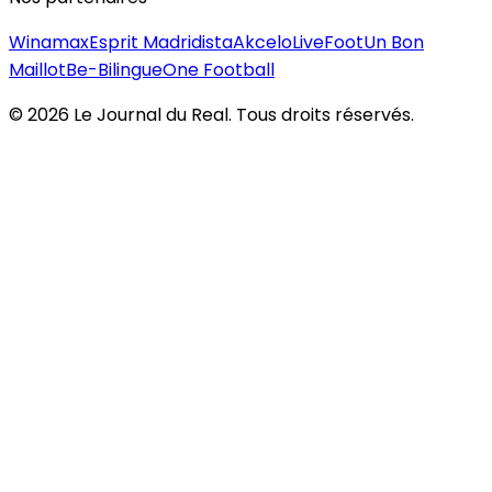
Winamax
Esprit Madridista
Akcelo
LiveFoot
Un Bon
Maillot
Be-Bilingue
One Football
©
2026
Le Journal du Real. Tous droits réservés.