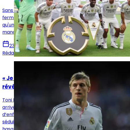
Sans départs, pas d’arrivées : la direction madrilène
ferme la porte à tout recrutement sans vente, alors
qu'un profil jugé prioritaire par certains observateurs
manque encore au Real Madrid.
23 juillet 2025
Rédaction Le Journal du Real
Actualités
« Je n’étais pas fan du Real Madrid » : la
révélation de Kroos sur son arrivée en 2014
Toni Kroos a révélé une anecdote inattendue sur son
arrivée au Real Madrid en 2014. Une simple photo
d’enfance avec un maillot de Figo a contribué à
séduire les supporters… même si tout était un heureux
hasard.