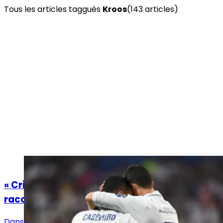
Tous les articles taggués
Kroos
(
143
article
s
)
Équipe première
« Cristiano sentait les buts » : Casemiro
raconte son grand Real
Dans son échange avec Rio Ferdinand, Casemiro a