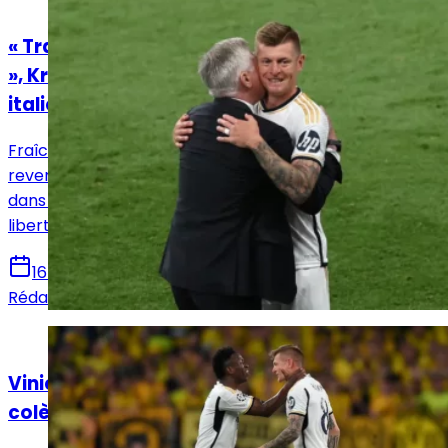
Actualités
« Travailler avec Ancelotti a été merveilleux
», Kroos dithyrambique envers l'entraîneur
italien
Fraîchement retraité du Real Madrid, Toni Kroos est
revenu sur le rôle déterminant joué par Carlo Ancelotti
dans sa carrière madrilène, saluant la confiance et la
liberté que l’entraîneur italien lui a toujours accordée.
16 novembre 2025
Rédaction Le Journal du Real
Actualités
Vinicius Jr "pourrait garder un peu mieux sa
colère" selon Kroos