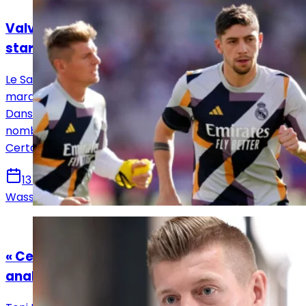
Valverde encensé par Kroos et d'autres
stars du Real Madrid
Le Santiago Bernabéu a vécu une soirée qui pourrait
marquer un tournant dans la saison du Real Madrid.
Dans celle de Valverde, c’est le cas. Lui qui a reçu bon
nombre de félicitations et d’encouragements.
Certains viennent de légendes du club de la capitale.
13 mars 2026
Wassim Dir
Actualités
« Ce que Alonso a fait est louable », Kroos
analyse la défaite contre le Barça