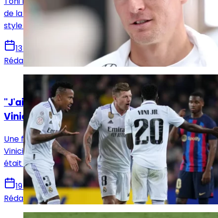
Toni Kroos a analysé la défaite du Real Madrid en finale
de la Supercoupe d’Espagne et a donné son avis sur le
style de Xabi Alonso et le rôle des joueurs clés.
13 janvier 2026
Rédaction Le Journal du Real
Actualités
"J'ai souvent essayé" de "tranquilliser"
Vinicius Jr, déclare Kroos
Une fois de plus, Toni Kroos n’a pas été tendre avec
Vinicius Jr. L’Allemand a relancé le débat alors qu’il
était commentateur de l’Icon League à Düsseldorf.
19 novembre 2025
Rédaction Le Journal du Real