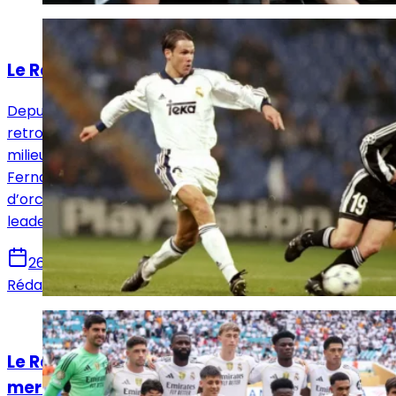
Actualités
Le Real Madrid face à l'héritage de Redondo
Depuis le départ de Toni Kroos, le Real Madrid se
retrouve orphelin d’un maître à jouer à la base du
milieu. Un mal récurrent pour un club qui, depuis
Fernando Redondo, cherche inlassablement un chef
d’orchestre capable de conjuguer créativité, vision et
leadership.
26 juillet 2025
Rédaction Le Journal du Real
Actualités
Le Real Madrid et le profil manquant à son
mercato