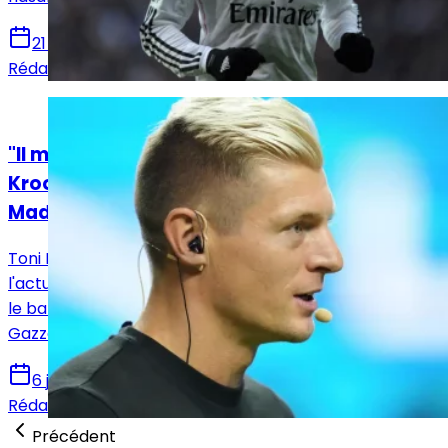
21 juillet 2025
Rédaction Le Journal du Real
Actualités
"Il manque encore un profil comme le mien",
Kroos pointe du doigt la nécessité du Real
Madrid
Toni Kroos, la légende du Real Madrid, s'est exprimé sur
l'actualité du Real Madrid et l'arrivée de Xabi Alonso sur
le banc madrilène dans une interview accordée à La
Gazzetta dello Sport.
6 juillet 2025
Rédaction Le Journal du Real
Précédent