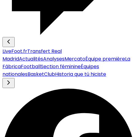
LiveFoot.fr
Transfert Real
Madrid
Actualités
Analyses
Mercato
Équipe première
La
Fábrica
Football
Section féminine
Équipes
nationales
Basket
Club
Historia que tú hiciste