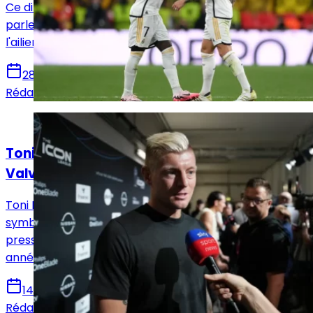
Ce dimanche, la sortie de Vinicius a beaucoup fait
parler. La légende du Real Madrid, Toni Kroos, défend
l'ailier madrilène.
28 octobre 2025
Rédaction Le Journal du Real
Actualités
Toni Kroos adoube Kylian Mbappé et
Valverde
Toni Kroos a partagé sur Instagram un photomontage
symbolisant le passage de relais à deux figures
pressenties pour mener le club au sommet dans les
années à venir.
14 août 2025
Rédaction Le Journal du Real