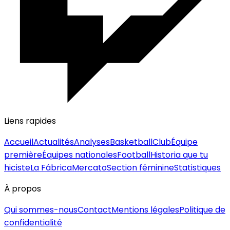
Liens rapides
Accueil
Actualités
Analyses
Basketball
Club
Équipe
première
Équipes nationales
Football
Historia que tu
hiciste
La Fábrica
Mercato
Section féminine
Statistiques
À propos
Qui sommes-nous
Contact
Mentions légales
Politique de
confidentialité