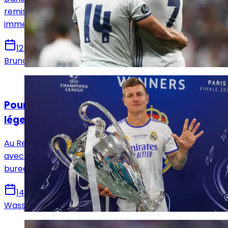
remis des mots très simples sur une époque glorieuse
immense : celle d’un Real Madrid obsédé par la gagne.
12 mai 2026
Bruno De Oliveira
Actualités
Pourquoi le Real Madrid mise sur ses
légendes comme Kroos ?
Au Real Madrid, certaines histoires ne s’achèvent pas
avec la retraite sportive : elles se prolongent dans les
bureaux ou sur les terrains de Valdebebas.
14 avril 2026
Wassim Dir
Actualités