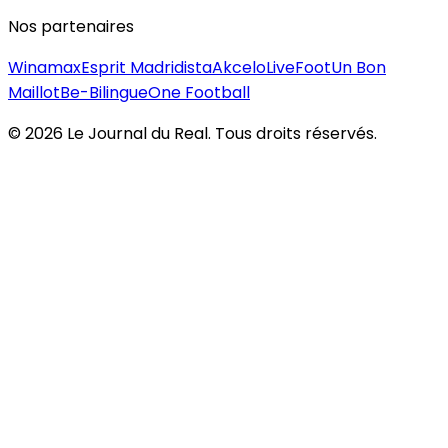
Nos partenaires
Winamax
Esprit Madridista
Akcelo
LiveFoot
Un Bon
Maillot
Be-Bilingue
One Football
©
2026
Le Journal du Real. Tous droits réservés.