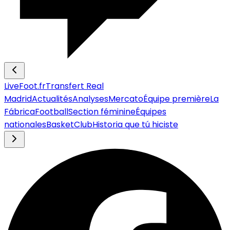
LiveFoot.fr
Transfert Real
Madrid
Actualités
Analyses
Mercato
Équipe première
La
Fábrica
Football
Section féminine
Équipes
nationales
Basket
Club
Historia que tú hiciste