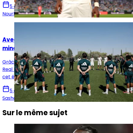
5 août 2026
Nourhane Haroui
Actualités
Avec la Fabrica, le Real Madrid a trouvé sa
mine d'or
Grâce à une série de ventes et de reventes record, le
Real Madrid a déjà encaissé plus de 189 millions d’euros
cet été, pulvérisant son propre record historique.
5 août 2026
Sasha Laquitaine
Sur le même sujet
Actualités