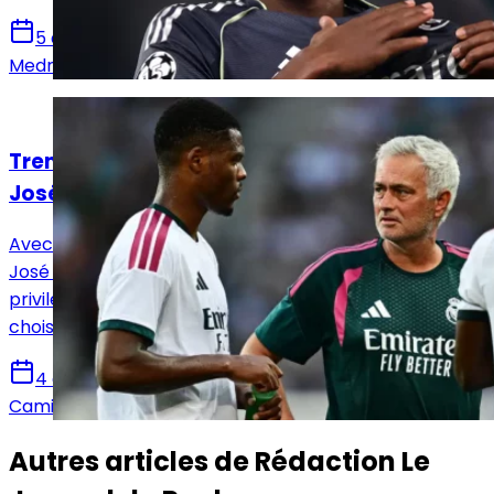
5 août 2026
Medric Bouzermane
Actualités
Trent ou Dumfries : le choix de luxe pour
José Mourinho
Avec deux latéraux de classe mondiale à sa disposition,
José Mourinho peut s'estimer particulièrement
privilégié mais va également se tirer les cheveux pour
choisir son titulaire.
4 août 2026
Camille Santos
Autres articles de
Rédaction Le