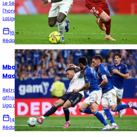
Le Séville FC reçoit ce dimanche le Real Madrid en
l'honneur de la 37e et avant-dernière journée de
LaLiga. Voici toutes les infos pour suivre la rencontre.
16 mai 2026
Rédaction Le Journal du Real
Actualités
Mbappé sur le banc : le XI titulaire du Real
Madrid face au Real Oviedo !
Retrouvez la composition officielle du Real Madrid pour
affronter le Real Oviedo en vue de la 36e journée de
Liga avec notamment le retour de Mbappé.
14 mai 2026
Rédaction Le Journal du Real