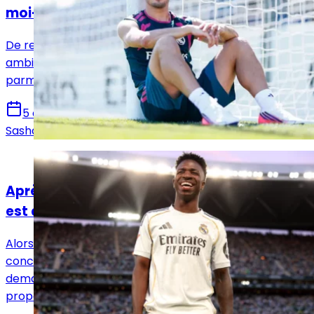
moi-même »
De retour à l’entraînement, Brahim Díaz a affiché ses
ambitions pour la saison et son envie de s’imposer
parmi les titulaires sous José Mourinho.
5 août 2026
Sasha Laquitaine
Actualités
Après l'ultime offre du Real Madrid, la balle
est dans le camp de Vinicius Jr
Alors qu'Arsenal affiche un intérêt de plus en plus
concret pour Vinicius Jr, le Real Madrid aurait
demandé une réponse définitive au Brésilien en lui
proposant une dernière offre.