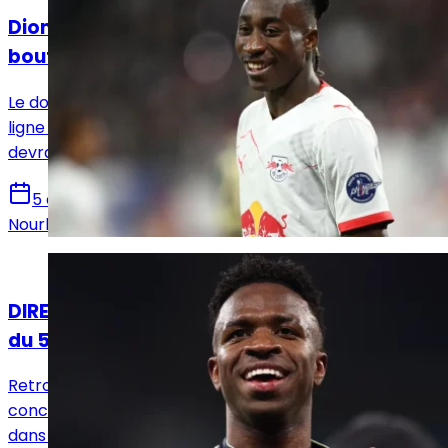
Diomandé et le Real Madrid voient enfin le
bout du tunnel
Le dossier Yan Diomandé est entré dans sa dernière
ligne droite. Après plusieurs jours de doute, le transfert
devrait être finalisé dans les prochaines 48 heures.
5 août 2026
Nourhane Haroui
Actualités
DIRECT. Suivez le live mercato Real Madrid
du 5 août !
Retrouvez toutes les informations du 5 août
concernant le mercato du Real Madrid, que ce soit
dans le sens des départs ou des arrivées.