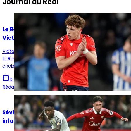
Journal du Real
Actualités
Le Real Madrid face à un dilemme pour
Victor Muñoz
Victor Muñoz attire les regards en Navarre, tandis que
le Real Madrid prépare un possible rapatriement, un
choix qui pourrait remodeler l’offensive madrilène.
12 juin 2026
Rédaction Le Journal du Real
Actualités
Séville - Real Madrid : Horaire, chaînes et
informations sur le match !