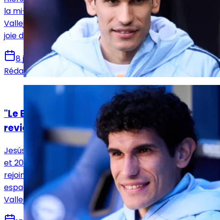
la mi-janvier en 8e de finale de Coupe du Roi, Jesus
Vallejo, formé à la Maison Blanche, n'a pas caché sa
joie d'affronter ses anciens coéquipiers.
8 janvier 2026
Rédaction Le Journal du Real
Actualités
"Le Bernabéu est spécial" : Jesús Vallejo
revient sur son aventure madrilène
Jesús Vallejo a été un joueur du Real Madrid entre 2015
et 2025, bien qu’il ait été prêté à plusieurs reprises. Il a
rejoint cet été Albacete, en deuxième division
espagnole. Dans une interview donnée à Post United,
Vallejo est revenu sur sa période madrilène.