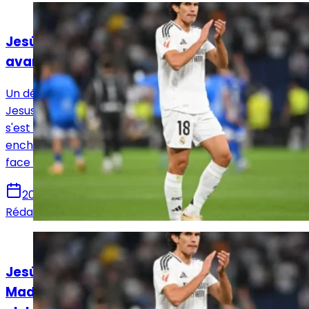
Actualités
Jesús Vallejo, une parenthèse inattendue
avant l’adieu
Un départ du Real Madrid semble inéluctable pour
Jesus Vallejo, mais le défenseur central merengue
s'est tout de même offert une ultime parenthèse
enchantée contre Majorque suivie d'une titularisation
face à Séville.
20 mai 2025
Rédaction Le Journal du Real
Actualités
Jesús Vallejo attend un signe du Real
Madrid à un mois de la Coupe du monde des