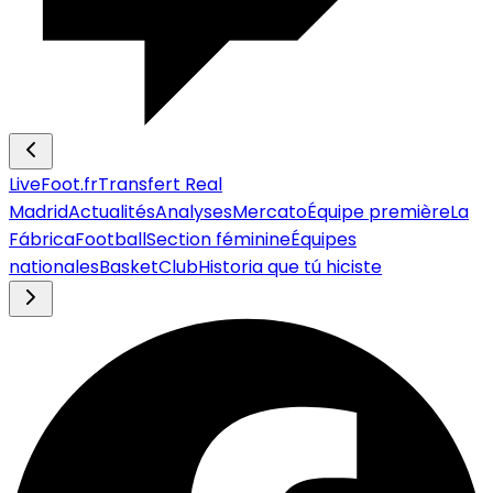
LiveFoot.fr
Transfert Real
Madrid
Actualités
Analyses
Mercato
Équipe première
La
Fábrica
Football
Section féminine
Équipes
nationales
Basket
Club
Historia que tú hiciste