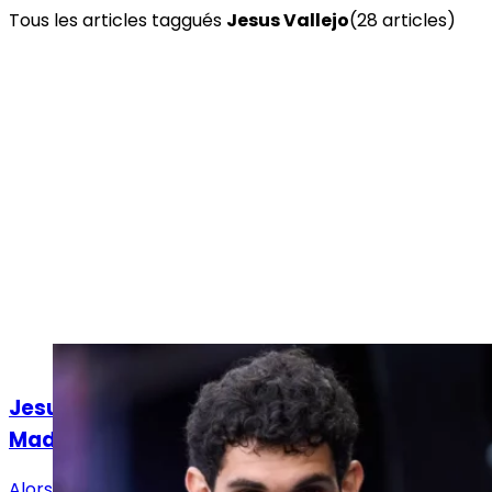
Tous les articles taggués
Jesus Vallejo
(
28
article
s
)
Actualités
Jesus Vallejo promet un combat au Real
Madrid sur la pelouse d'Albacete !
Alors qu'Albacete et le Real Madrid vont se retrouver à