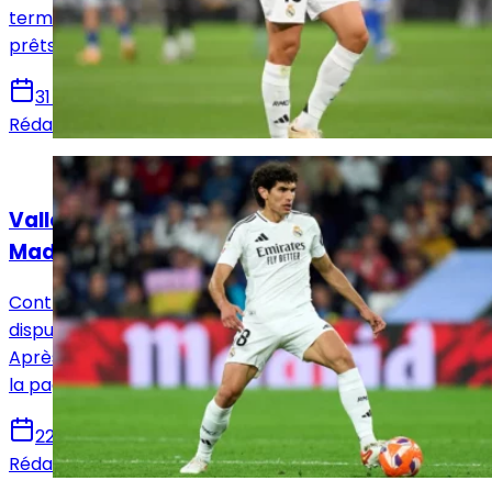
terme à une décennie marquée par les espoirs, les
prêts et les titres, mais sans réelle continuité.
31 mai 2025
Rédaction Le Journal du Real
Actualités
Vallejo, une dernière danse avec le Real
Madrid
Contre la Real Sociedad samedi, Jesús Vallejo
disputera ses dernières minutes sous le maillot blanc.
Après dix ans au club, le défenseur s’apprête à tourner
la page.
22 mai 2025
Rédaction Le Journal du Real