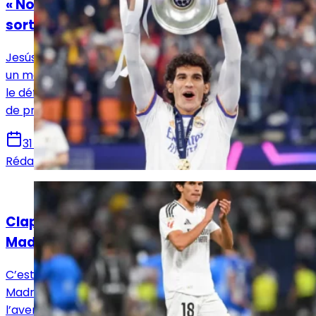
« Nous avons vécu des moments de toutes
sortes »
Jesús Vallejo quitte officiellement le Real Madrid. Dans
un message émouvant diffusé sur ses réseaux sociaux,
le défenseur espagnol a mis un terme à son aventure
de près de dix ans avec le club merengue.
31 mai 2025
Rédaction Le Journal du Real
Actualités
Clap de fin entre Jesús Vallejo et le Real
Madrid
C’est désormais officiel : Jesús Vallejo quitte le Real
Madrid. Le club merengue a annoncé la fin de
l’aventure de son défenseur central, mettant un