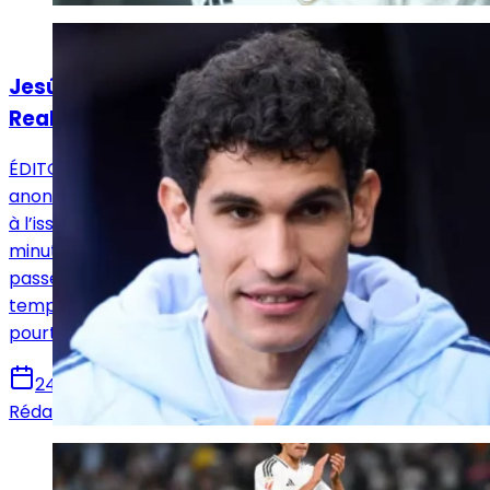
Actualités
Jesús Vallejo, la pire recrue de l’histoire du
Real Madrid ?
ÉDITORIAL - Le défenseur central enchaîne les saisons
anonymes au sein du club madrilène. En fin de contrat
à l’issue de la saison, l'Espagnol n'a disputé que dix
minutes depuis le mois de septembre. Après cinq ans
passés dans la capitale espagnole, il est plus que
temps de se séparer du natif de Saragosse, qui n'a
pourtant pas l'étoffe d'un boulet.
24 mars 2025
Rédaction Le Journal du Real
Actualités