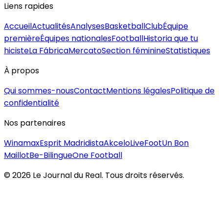
Liens rapides
Accueil
Actualités
Analyses
Basketball
Club
Équipe
première
Équipes nationales
Football
Historia que tu
hiciste
La Fábrica
Mercato
Section féminine
Statistiques
À propos
Qui sommes-nous
Contact
Mentions légales
Politique de
confidentialité
Nos partenaires
Winamax
Esprit Madridista
Akcelo
LiveFoot
Un Bon
Maillot
Be-Bilingue
One Football
©
2026
Le Journal du Real. Tous droits réservés.