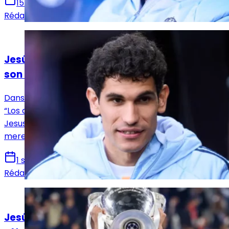
15 octobre 2025
Rédaction Le Journal du Real
Actualités
Jesús Vallejo se livre à cœur ouvert après
son départ du Real Madrid
Dans une interview consacrée à l’émission espagnole
“Los amigos de Edu”, l’ancien défenseur du Real Madrid
Jesus Vallejo s’est confié sur sa dernière saison au club
merengue.
1 septembre 2025
Rédaction Le Journal du Real
Actualités
Jesús Vallejo fait ses adieux au Real Madrid :