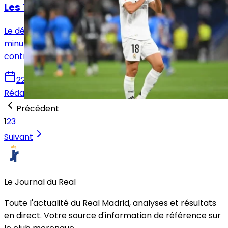
Les 100 jours d'attente pour Jesus Vallejo
Le défenseur espagnol du Real Madrid n'a joué que 10
minutes cette saison. À 100 jours de la fin de son
contrat, quel avenir est réservé à Vallejo ?
22 mars 2025
Rédaction Le Journal du Real
Précédent
1
2
3
Suivant
Le Journal du Real
Toute l'actualité du Real Madrid, analyses et résultats
en direct. Votre source d'information de référence sur