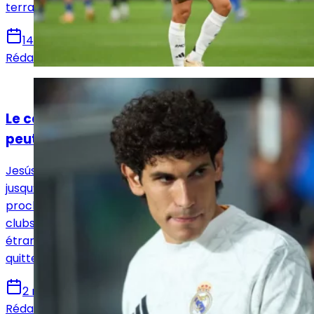
terrains.
14 mai 2025
Rédaction Le Journal du Real
Actualités
Le cas Vallejo : dix minutes, une fidélité, et
peut-être un dernier cadeau
Jesús Vallejo est sous contrat avec le Real Madrid
jusqu’en juin 2025, soit jusqu’à la fin officielle de la
prochaine saison. Mais avec la Coupe du monde des
clubs programmée fin juin aux États-Unis, un scénario
étrange pourrait se produire : le défenseur pourrait
quitter le club… en pleine compétition.
2 mai 2025
Rédaction Le Journal du Real