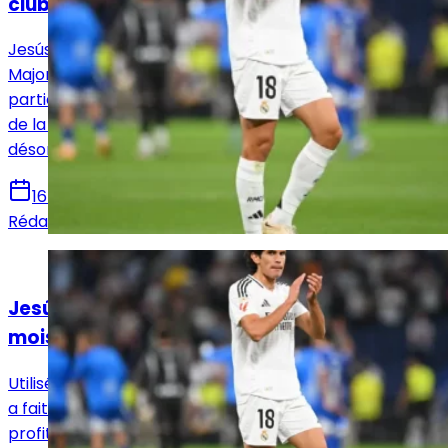
clubs
Jesús Vallejo, auteur d’une entrée remarquée face à
Majorque, reste dans l’expectative quant à sa
participation à la Coupe du Monde des Clubs. Pour être
de la partie, une prolongation de contrat est
désormais cruciale.
16 mai 2025
Rédaction Le Journal du Real
Actualités
Jesús Vallejo rejoue avec le Real Madrid, 9
mois après sa dernière apparition
Utilisé seulement 10 minutes cette saison, Jesús Vallejo
a fait une apparition inattendue face à Majorque,
profitant d’une défense décimée pour retrouver les