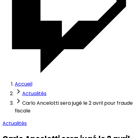
Accueil
Actualités
Carlo Ancelotti sera jugé le 2 avril pour fraude
fiscale
Actualités