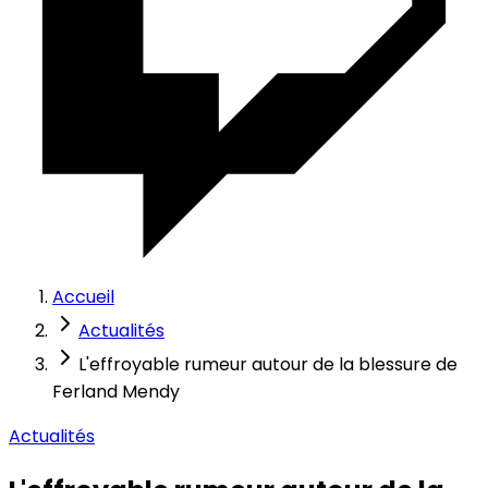
Accueil
Actualités
L'effroyable rumeur autour de la blessure de
Ferland Mendy
Actualités